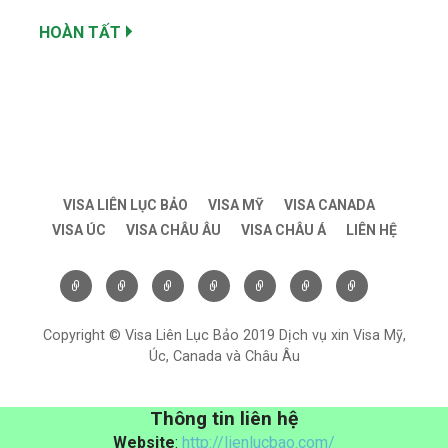
HOÀN TẤT
VISA LIÊN LỤC BẢO
VISA MỸ
VISA CANADA
VISA ÚC
VISA CHÂU ÂU
VISA CHÂU Á
LIÊN HỆ
Copyright © Visa Liên Lục Bảo 2019 Dịch vụ xin Visa Mỹ,
Úc, Canada và Châu Âu
Thông tin liên hệ
Website
:
http://lienlucbao.com/