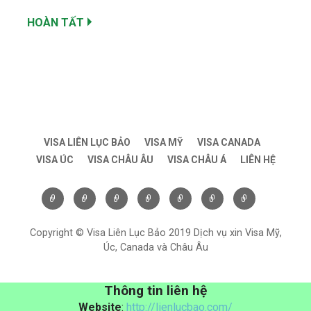
HOÀN TẤT
VISA LIÊN LỤC BẢO
VISA MỸ
VISA CANADA
VISA ÚC
VISA CHÂU ÂU
VISA CHÂU Á
LIÊN HỆ
Copyright © Visa Liên Lục Bảo 2019 Dịch vụ xin Visa Mỹ,
Úc, Canada và Châu Âu
Thông tin liên hệ
Website
:
http://lienlucbao.com/