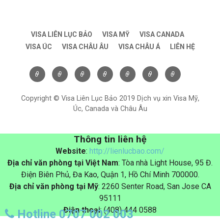
VISA LIÊN LỤC BẢO
VISA MỸ
VISA CANADA
VISA ÚC
VISA CHÂU ÂU
VISA CHÂU Á
LIÊN HỆ
Copyright © Visa Liên Lục Bảo 2019 Dịch vụ xin Visa Mỹ,
Úc, Canada và Châu Âu
Thông tin liên hệ
Website
:
http://lienlucbao.com/
Địa chỉ văn phòng tại Việt Nam
: Tòa nhà Light House, 95 Đ.
Điện Biên Phủ, Đa Kao, Quận 1, Hồ Chí Minh 700000.
Địa chỉ văn phòng tại Mỹ
: 2260 Senter Road, San Jose CA
95111
Điện thoại
: (408) 444 0588
Hotline 0707 002 003