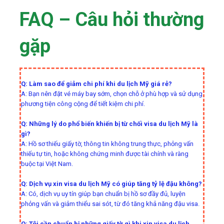
FAQ – Câu hỏi thường
gặp
Q: Làm sao để giảm chi phí khi du lịch Mỹ giá rẻ?
A: Bạn nên đặt vé máy bay sớm, chọn chỗ ở phù hợp và sử dụng
phương tiện công cộng để tiết kiệm chi phí.
Q: Những lý do phổ biến khiến bị từ chối visa du lịch Mỹ là
gì?
A: Hồ sơ thiếu giấy tờ, thông tin không trung thực, phỏng vấn
thiếu tự tin, hoặc không chứng minh được tài chính và ràng
buộc tại Việt Nam.
Q: Dịch vụ xin visa du lịch Mỹ có giúp tăng tỷ lệ đậu không?
A: Có, dịch vụ uy tín giúp bạn chuẩn bị hồ sơ đầy đủ, luyện
phỏng vấn và giảm thiểu sai sót, từ đó tăng khả năng đậu visa.
Q: Tôi cần chuẩn bị những giấy tờ gì khi xin visa du lịch