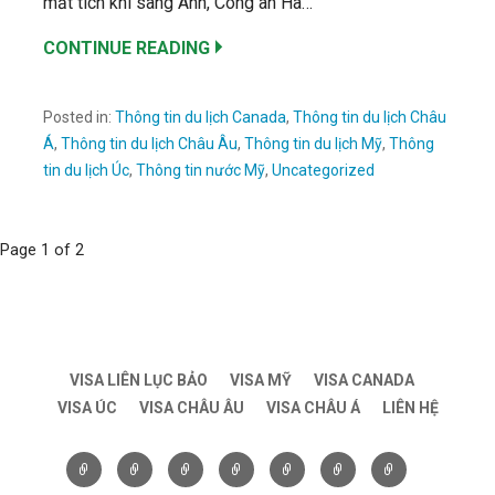
mất tích khi sang Anh, Công an Hà…
CONTINUE READING
Posted in:
Thông tin du lịch Canada
,
Thông tin du lịch Châu
Á
,
Thông tin du lịch Châu Âu
,
Thông tin du lịch Mỹ
,
Thông
tin du lịch Úc
,
Thông tin nước Mỹ
,
Uncategorized
Post
Page 1 of 2
navigation
VISA LIÊN LỤC BẢO
VISA MỸ
VISA CANADA
VISA ÚC
VISA CHÂU ÂU
VISA CHÂU Á
LIÊN HỆ