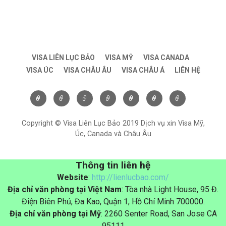
VISA LIÊN LỤC BẢO
VISA MỸ
VISA CANADA
VISA ÚC
VISA CHÂU ÂU
VISA CHÂU Á
LIÊN HỆ
Copyright © Visa Liên Lục Bảo 2019 Dịch vụ xin Visa Mỹ,
Úc, Canada và Châu Âu
Thông tin liên hệ
Website
:
http://lienlucbao.com/
Địa chỉ văn phòng tại Việt Nam
: Tòa nhà Light House, 95 Đ.
Điện Biên Phủ, Đa Kao, Quận 1, Hồ Chí Minh 700000.
Địa chỉ văn phòng tại Mỹ
: 2260 Senter Road, San Jose CA
95111