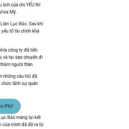
 lịch của chị YẾU thì
 Visa Mỹ.
 Liên Lục Bảo. Sau khi
yếu tố tài chính khá
hía công ty đã tiến
ị và tại sao chuyến đi
 thăm người thân.
ên những câu hỏi đã
n chức lãnh sự quán
n Phí!
 Lục Bảo mang lại kết
 của mình đã đề ra từ