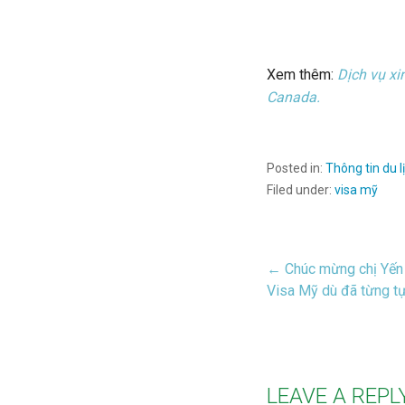
Xem thêm:
Dịch vụ xi
Canada.
Posted in:
Thông tin du l
Filed under:
visa mỹ
← Chúc mừng chị Yến N
Post
Visa Mỹ dù đã từng tự 
navigat
LEAVE A REPL