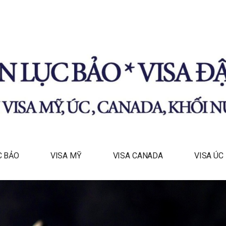
KHÓ
ÂU Á
C BẢO
VISA MỸ
VISA CANADA
VISA ÚC