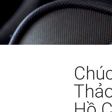
Chúc
Thảo
Hồ C