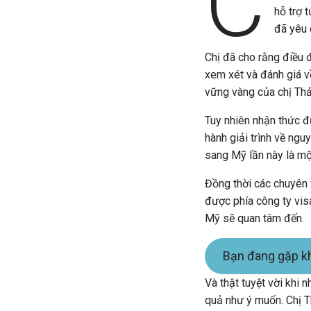
C
hỗ trợ 
đã yêu 
Chị đã cho rằng điều đ
xem xét và đánh giá về
vững vàng của chị Thả
Tuy nhiên nhận thức đư
hành giải trình về ngu
sang Mỹ lần này là mộ
Đồng thời các chuyên 
được phía công ty vi
Mỹ sẽ quan tâm đến.
Bạn đang gặp kh
Và thật tuyệt vời khi
quả như ý muốn. Chị T