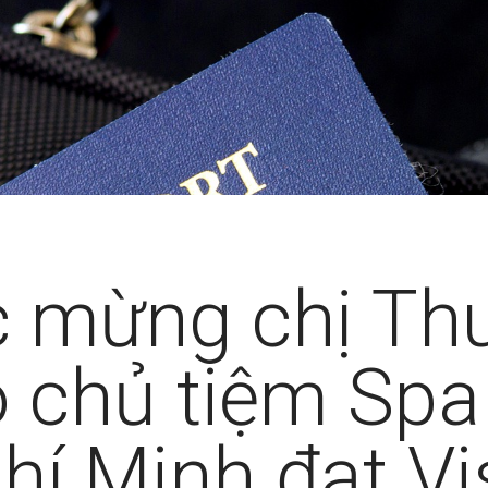
 mừng chị Th
 chủ tiệm Spa 
hí Minh đạt Vi