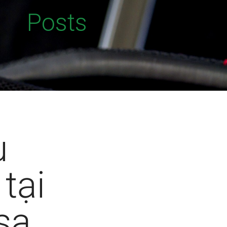
Posts
u
tại
sa