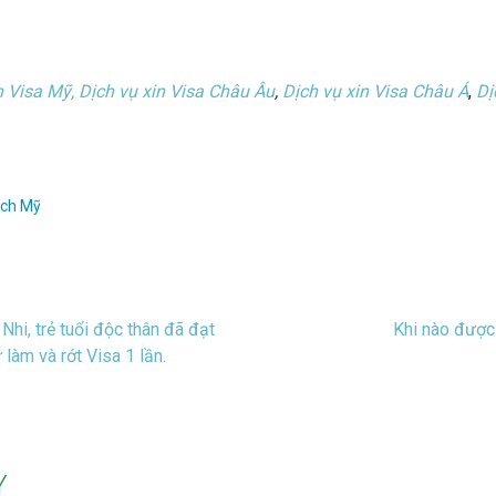
n Visa Mỹ
,
Dịch vụ xin Visa Châu Âu
,
Dịch vụ xin Visa Châu Á
,
Dị
ịch Mỹ
hi, trẻ tuổi độc thân đã đạt
Khi nào được
làm và rớt Visa 1 lần.
ion
Y