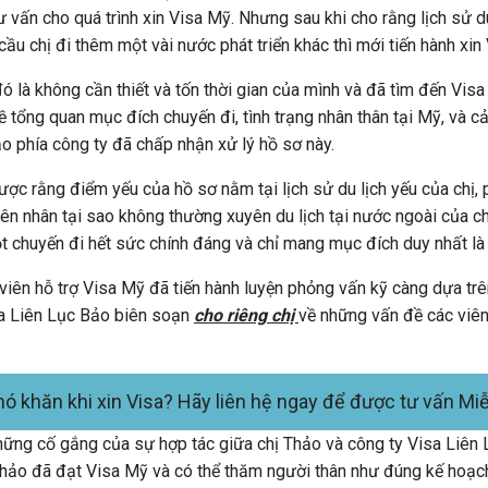
tư vấn cho quá trình xin Visa Mỹ. Nhưng sau khi cho rằng lịch sử du
cầu chị đi thêm một vài nước phát triển khác thì mới tiến hành xin
ó là không cần thiết và tốn thời gian của mình và đã tìm đến Visa
 tổng quan mục đích chuyến đi, tình trạng nhân thân tại Mỹ, và cả 
o phía công ty đã chấp nhận xử lý hồ sơ này.
ợc rằng điểm yếu của hồ sơ nằm tại lịch sử du lịch yếu của chị, p
yên nhân tại sao không thường xuyên du lịch tại nước ngoài của ch
t chuyến đi hết sức chính đáng và chỉ mang mục đích duy nhất là
viên hỗ trợ Visa Mỹ đã tiến hành luyện phỏng vấn kỹ càng dựa tr
sa Liên Lục Bảo biên soạn
cho riêng chị
về những vấn đề các viê
ó khăn khi xin Visa? Hãy liên hệ ngay để được tư vấn Miễ
 những cố gắng của sự hợp tác giữa chị Thảo và công ty Visa Liên
hảo đã đạt Visa Mỹ và có thể thăm người thân như đúng kế hoạch