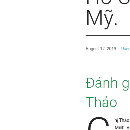
Mỹ.
August 12, 2019
User
Đánh gi
Thảo
hị Thảo
Minh. V