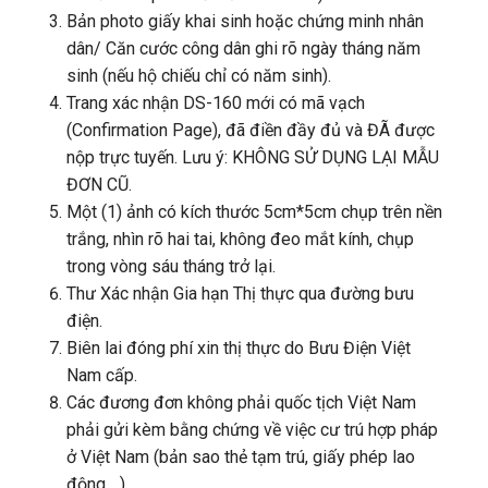
Bản photo giấy khai sinh hoặc chứng minh nhân
dân/ Căn cước công dân ghi rõ ngày tháng năm
sinh (nếu hộ chiếu chỉ có năm sinh).
Trang xác nhận DS-160 mới có mã vạch
(Confirmation Page), đã điền đầy đủ và ĐÃ được
nộp trực tuyến. Lưu ý: KHÔNG SỬ DỤNG LẠI MẪU
ĐƠN CŨ.
Một (1) ảnh có kích thước 5cm*5cm chụp trên nền
trắng, nhìn rõ hai tai, không đeo mắt kính, chụp
trong vòng sáu tháng trở lại.
Thư Xác nhận Gia hạn Thị thực qua đường bưu
điện.
Biên lai đóng phí xin thị thực do Bưu Điện Việt
Nam cấp.
Các đương đơn không phải quốc tịch Việt Nam
phải gửi kèm bằng chứng về việc cư trú hợp pháp
ở Việt Nam (bản sao thẻ tạm trú, giấy phép lao
động,…)